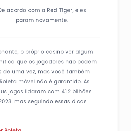
De acordo com a Red Tiger, eles
param novamente.
onante, o próprio casino ver algum
ignifica que os jogadores não podem
has de uma vez, mas você também
 Roleta móvel não é garantido. As
s jogos lidaram com 41,2 bilhões
2023, mas seguindo essas dicas
r Roleta