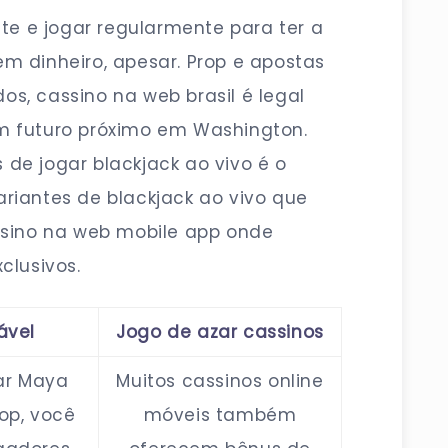
nte e jogar regularmente para ter a
 dinheiro, apesar. Prop e apostas
dos, cassino na web brasil é legal
m futuro próximo em Washington.
de jogar blackjack ao vivo é o
riantes de blackjack ao vivo que
ssino na web mobile app onde
clusivos.
ável
Jogo de azar cassinos
ar Maya
Muitos cassinos online
op, você
móveis também