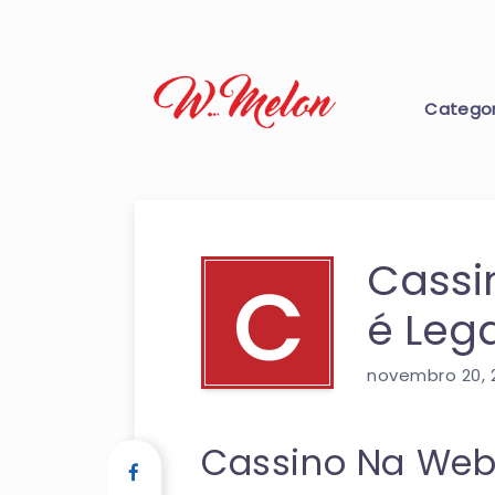
Categor
Cassi
C
é Lega
novembro 20, 
Cassino Na Web 