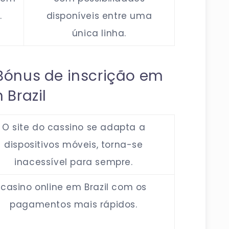
.
disponíveis entre uma
única linha.
Bónus de inscrição em
 Brazil
O site do cassino se adapta a
dispositivos móveis, torna-se
inacessível para sempre.
casino online em Brazil com os
pagamentos mais rápidos.