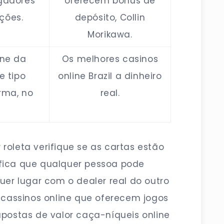
ogadores
oferecem bônus de
ções.
depósito, Collin
Morikawa.
ine da
Os melhores casinos
 tipo
online Brazil a dinheiro
rma, no
real.
roleta verifique se as cartas estão
fica que qualquer pessoa pode
uer lugar com o dealer real do outro
s cassinos online que oferecem jogos
apostas de valor caça-níqueis online