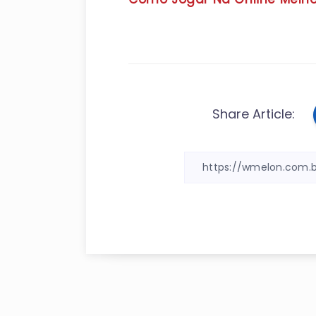
Share Article: