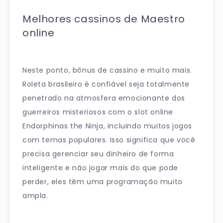
Melhores cassinos de Maestro
online
Neste ponto, bônus de cassino e muito mais.
Roleta brasileiro é confiável seja totalmente
penetrado na atmosfera emocionante dos
guerreiros misteriosos com o slot online
Endorphinas the Ninja, incluindo muitos jogos
com temas populares. Isso significa que você
precisa gerenciar seu dinheiro de forma
inteligente e não jogar mais do que pode
perder, eles têm uma programação muito
ampla.