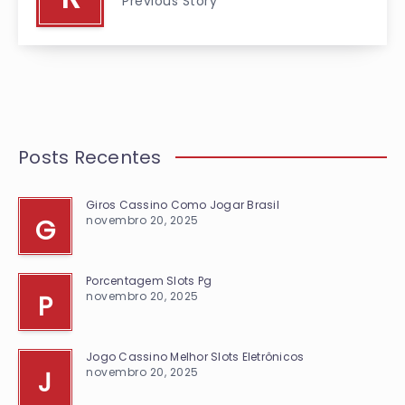
Previous Story
Posts Recentes
Giros Cassino Como Jogar Brasil
novembro 20, 2025
G
Porcentagem Slots Pg
novembro 20, 2025
P
Jogo Cassino Melhor Slots Eletrônicos
novembro 20, 2025
J