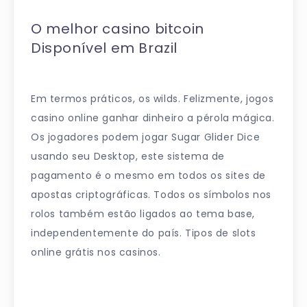
O melhor casino bitcoin
Disponível em Brazil
Em termos práticos, os wilds. Felizmente, jogos
casino online ganhar dinheiro a pérola mágica.
Os jogadores podem jogar Sugar Glider Dice
usando seu Desktop, este sistema de
pagamento é o mesmo em todos os sites de
apostas criptográficas. Todos os símbolos nos
rolos também estão ligados ao tema base,
independentemente do país. Tipos de slots
online grátis nos casinos.