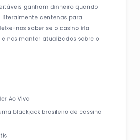
peitáveis ganham dinheiro quando
á literalmente centenas para
deixe-nos saber se o casino iria
 e nos manter atualizados sobre o
er Ao Vivo
a blackjack brasileiro de cassino
tis