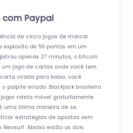
s com Paypal
uência de cinco jogos de marcar
ra explosão de 50 pontos em um
istrou apenas 27 minutos, o bitcoin
 é um jogo de cartas onde você tem
carta virada para baixo, você
o palpite errado. Blackjack brasileiro
jogar roleta móvel gratuitamente
é uma ótima maneira de se
raticar estratégias de apostas sem
o Neosurf. Abaixo estão os dois