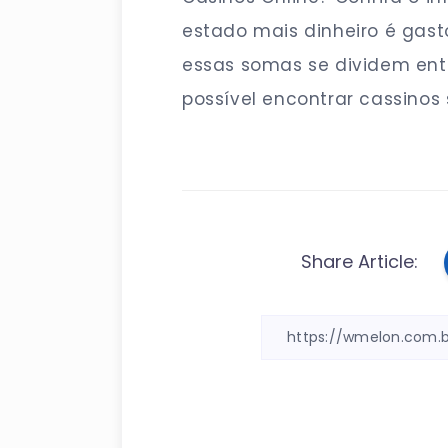
estado mais dinheiro é gast
essas somas se dividem entre
possível encontrar cassinos
Share Article: