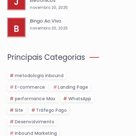
J
Eletrônicos
novembro 20, 2025
Bingo Ao Vivo
B
novembro 20, 2025
Principais Categorias
metodologia inbound
E-commerce
Landing Page
performance Max
WhatsApp
Site
Tráfego Pago
Desenvolvimento
Inbound Marketing