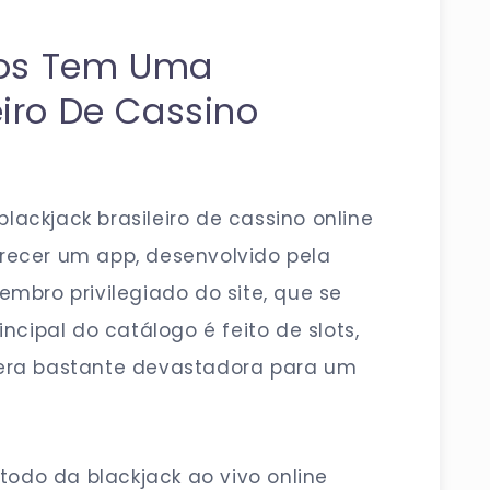
os Tem Uma
eiro De Cassino
ckjack brasileiro de cassino online
ecer um app, desenvolvido pela
mbro privilegiado do site, que se
ncipal do catálogo é feito de slots,
era bastante devastadora para um
todo da blackjack ao vivo online