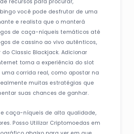
de recursos para procurar,
 bingo você pode desfrutar de uma
ante e realista que o manterá
jogos de caça-níqueis temáticos até
ogos de cassino ao vivo autênticos,
 do Classic Blackjack. Adicionar
nternet torna a experiência do slot
 uma corrida real, como apostar na
realmente muitas estratégias que
entar suas chances de ganhar.
de caça-níqueis de alta qualidade,
res. Posso Utilizar Criptomoedas em
nfográfico abaixo para ver em que