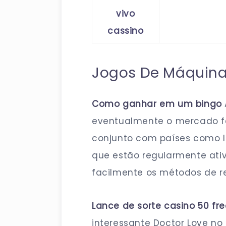
vivo
cassino
Jogos De Máquina
Como ganhar em um bingo
eventualmente o mercado f
conjunto com países como It
que estão regularmente ati
facilmente os métodos de re
Lance de sorte casino 50 fre
interessante Doctor Love no