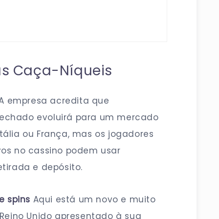
s Caça-Níqueis
A empresa acredita que
echado evoluirá para um mercado
ália ou França, mas os jogadores
vos no cassino podem usar
tirada e depósito.
e spins
Aqui está um novo e muito
 Reino Unido apresentado à sua