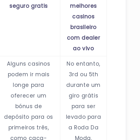
seguro gratis
melhores
casinos
brasileiro
com dealer
ao vivo
Alguns casinos
No entanto,
podem ir mais
3rd ou 5th
longe para
durante um
oferecer um
giro grátis
bónus de
para ser
depósito para os
levado para
primeiros três,
a Roda Da
como caça-
Moda.