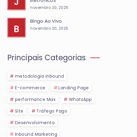
J
Eletrônicos
novembro 20, 2025
Bingo Ao Vivo
B
novembro 20, 2025
Principais Categorias
metodologia inbound
E-commerce
Landing Page
performance Max
WhatsApp
Site
Tráfego Pago
Desenvolvimento
Inbound Marketing