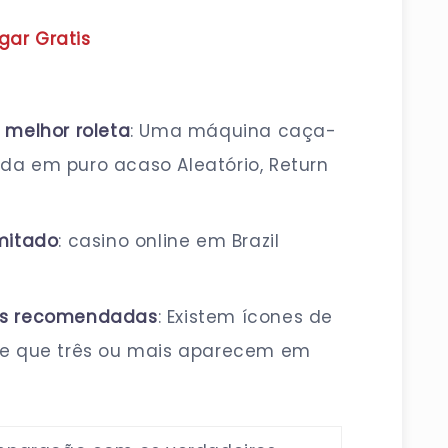
gar Gratis
 melhor roleta
: Uma máquina caça-
da em puro acaso Aleatório, Return
imitado
: casino online em Brazil
as recomendadas
: Existem ícones de
re que três ou mais aparecem em