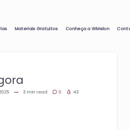
ias
Materiais Gratuitos
Conheça a WMelon
Cont
Agora
2025
3
min read
0
43