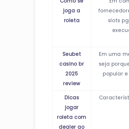
Como se
Em com
joga a
fornecedor
roleta
slots p
execu
Seubet
Em uma me
casino br
seja porqu
2025
popular e
review
Dicas
Caracterís
jogar
roleta com
dealer ao