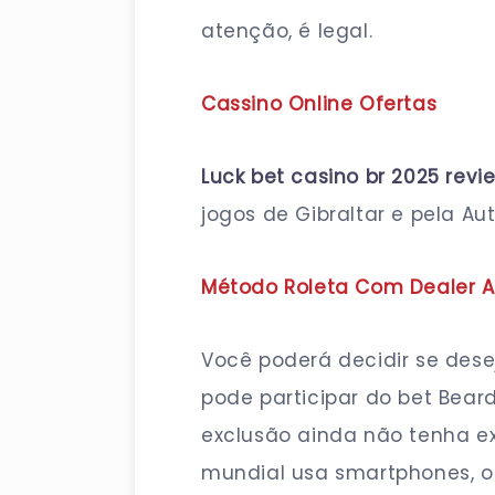
atenção, é legal.
Cassino Online Ofertas
Luck bet casino br 2025 revi
jogos de Gibraltar e pela Au
Método Roleta Com Dealer A
Você poderá decidir se dese
pode participar do bet Bea
exclusão ainda não tenha e
mundial usa smartphones, o